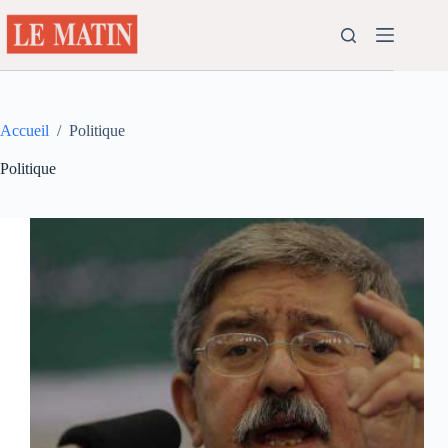
Passer
au
contenu
Accueil
/
Politique
Politique