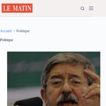
Passer
au
contenu
Accueil
/
Politique
Politique