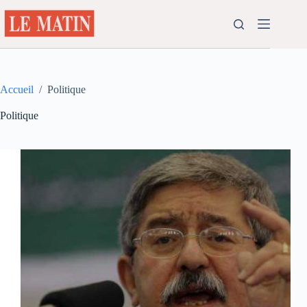
Passer
au
contenu
Accueil
/
Politique
Politique