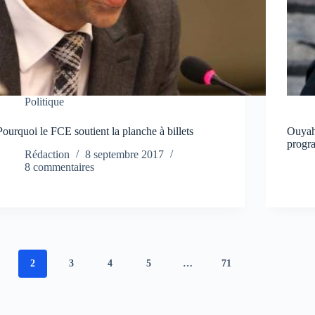
Politique
Pourquoi le FCE soutient la planche à billets
Ouyahi
progr
Rédaction
8 septembre 2017
8 commentaires
2
3
4
5
…
71