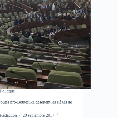
Politique
putés pro-Bouteflika désertent les sièges de
N
Rédaction
20 septembre 2017