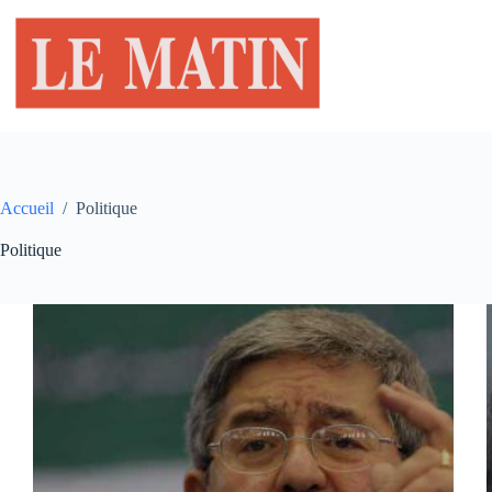
Passer
au
contenu
Accueil
/
Politique
Politique