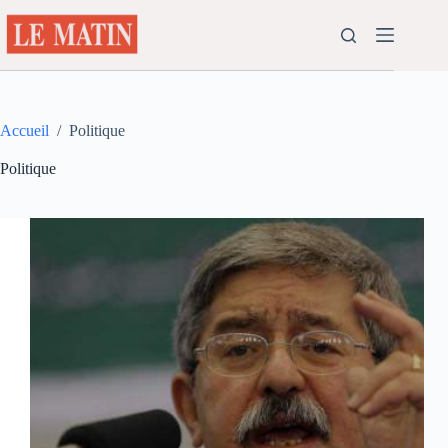
Passer
au
contenu
Accueil
/
Politique
Politique