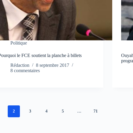
Politique
Pourquoi le FCE soutient la planche à billets
Ouyahi
progr
Rédaction
8 septembre 2017
8 commentaires
2
3
4
5
…
71