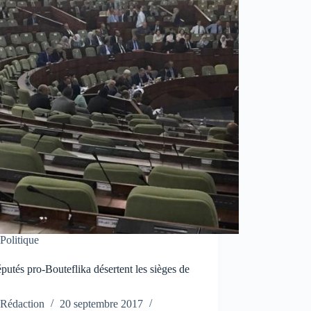
Politique
putés pro-Bouteflika désertent les sièges de
N
Rédaction
20 septembre 2017