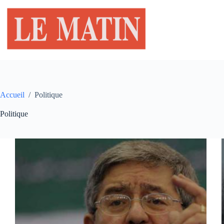
Passer
au
contenu
Accueil
/
Politique
Politique