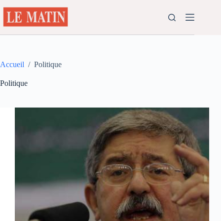
Passer
au
contenu
Accueil
/
Politique
Politique