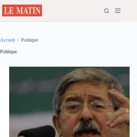
Passer
au
contenu
Accueil
/
Politique
Politique