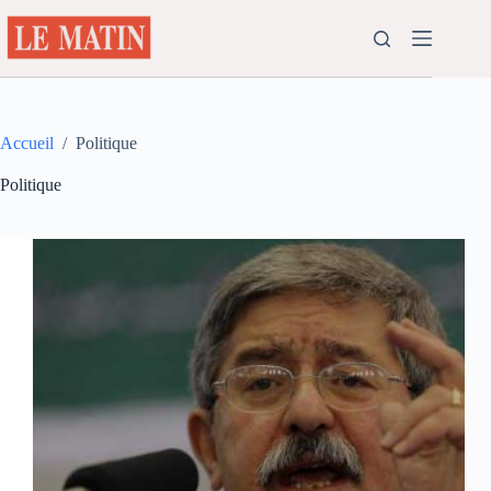
Passer
au
contenu
Accueil
/
Politique
Politique