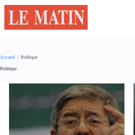
Passer
au
contenu
Accueil
/
Politique
Politique