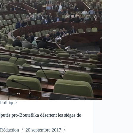
Politique
putés pro-Bouteflika désertent les sièges de
N
Rédaction
20 septembre 2017