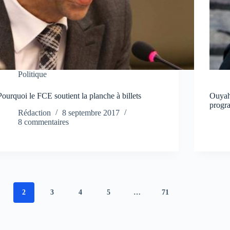
Politique
Pourquoi le FCE soutient la planche à billets
Ouyahi
progr
Rédaction
8 septembre 2017
8 commentaires
2
3
4
5
…
71