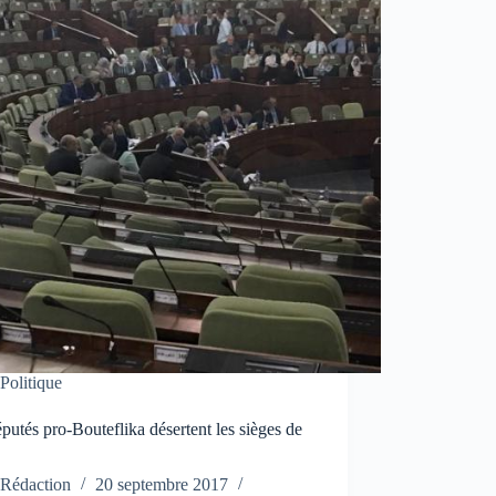
Politique
putés pro-Bouteflika désertent les sièges de
N
Rédaction
20 septembre 2017