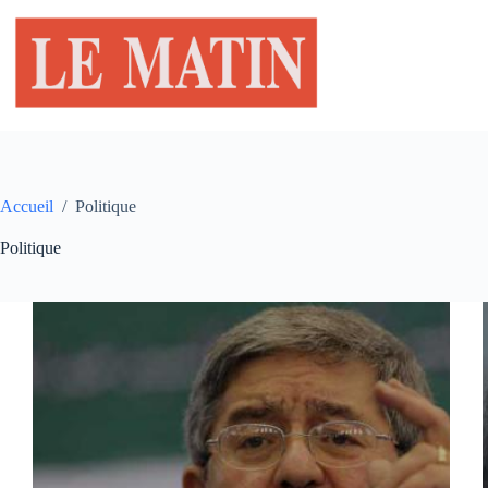
Passer
au
contenu
Accueil
/
Politique
Politique