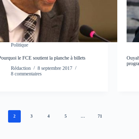
Politique
Pourquoi le FCE soutient la planche à billets
Ouyahi
progr
Rédaction
8 septembre 2017
8 commentaires
2
3
4
5
…
71