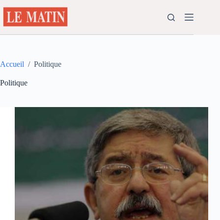
Passer
au
contenu
Accueil
/
Politique
Politique