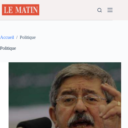
Passer
au
contenu
Accueil
/
Politique
Politique