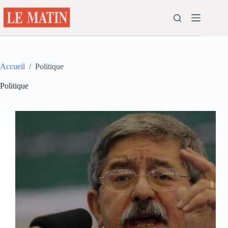
Passer
au
contenu
Accueil
/
Politique
Politique