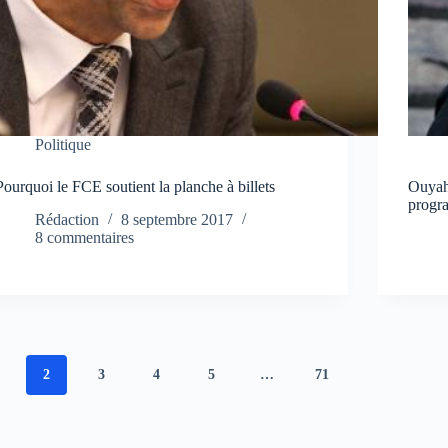
Politique
Pourquoi le FCE soutient la planche à billets
Ouyahi
progr
Rédaction
8 septembre 2017
8 commentaires
2
3
4
5
…
71