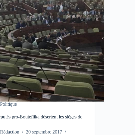
Politique
putés pro-Bouteflika désertent les sièges de
N
Rédaction
20 septembre 2017