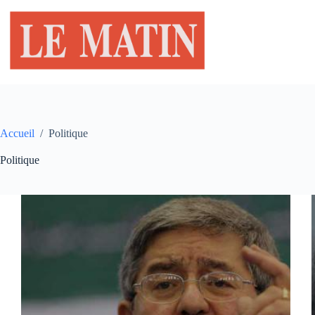
Passer
au
contenu
Accueil
/
Politique
Politique