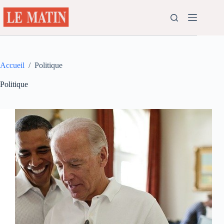
Passer
au
contenu
Accueil
/
Politique
Politique