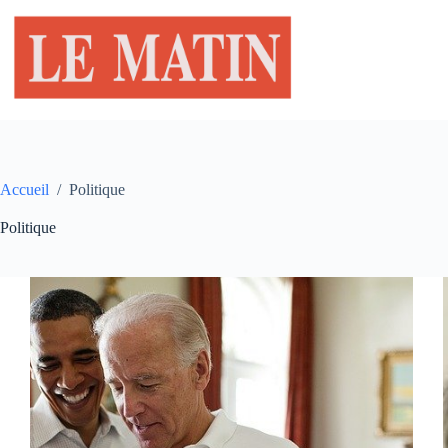
Passer
au
contenu
Accueil
/
Politique
Politique