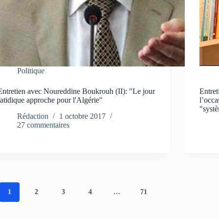
Politique
Entretien avec Noureddine Boukrouh (II): "Le jour
Entre
fatidique approche pour l'Algérie"
l’occa
"syst
Rédaction
1 octobre 2017
27 commentaires
1
2
3
4
…
71