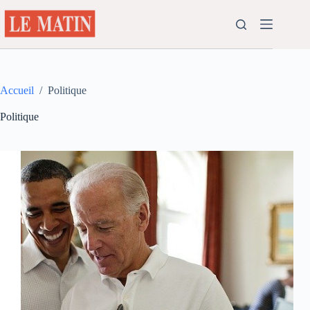
Passer
au
contenu
Accueil
/
Politique
Politique