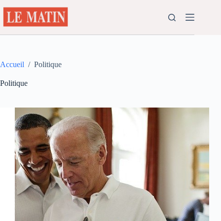
Passer
au
contenu
Accueil
/
Politique
Politique