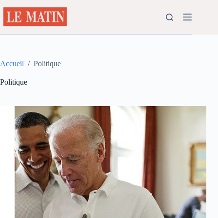
Passer
au
contenu
Accueil
/
Politique
Politique