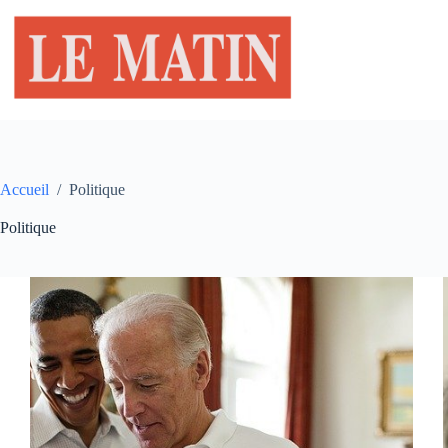
Passer
au
contenu
Accueil
/
Politique
Politique