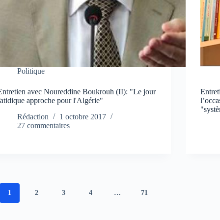
Politique
Entretien avec Noureddine Boukrouh (II): "Le jour
Entre
fatidique approche pour l'Algérie"
l’occa
"syst
Rédaction
1 octobre 2017
27 commentaires
1
2
3
4
…
71