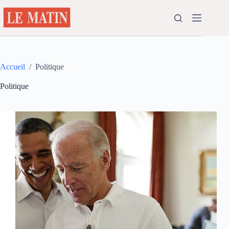
Passer
au
contenu
Accueil
/
Politique
Politique