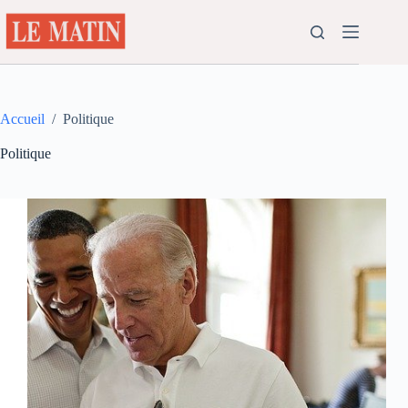
Passer
au
contenu
Accueil
/
Politique
Politique