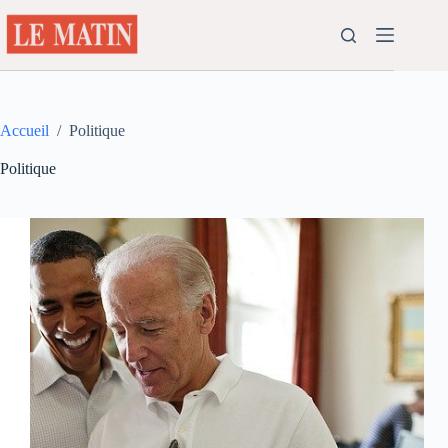
Passer
au
contenu
Accueil
/
Politique
Politique