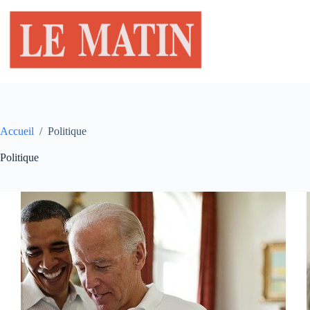
Passer
au
contenu
Accueil
/
Politique
Politique