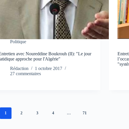
Politique
Entretien avec Noureddine Boukrouh (II): "Le jour
Entre
fatidique approche pour l'Algérie"
l’occa
"syst
Rédaction
1 octobre 2017
27 commentaires
1
2
3
4
…
71