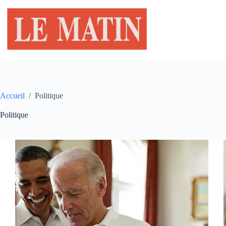
Passer
au
contenu
Accueil
/
Politique
Politique