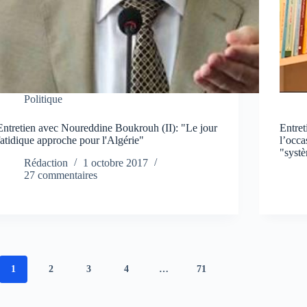
Politique
Entretien avec Noureddine Boukrouh (II): "Le jour
Entre
fatidique approche pour l'Algérie"
l’occa
"syst
Rédaction
1 octobre 2017
27 commentaires
1
2
3
4
…
71