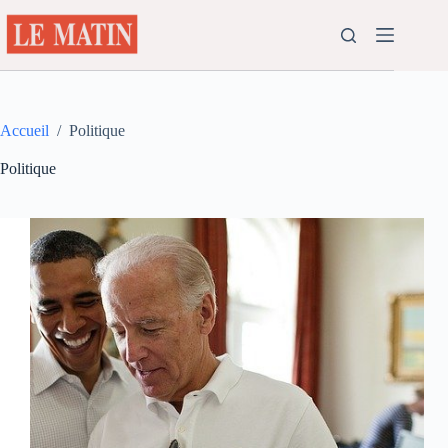
Passer
au
contenu
Accueil
/
Politique
Politique