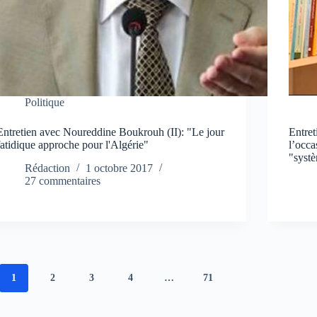
Politique
Entretien avec Noureddine Boukrouh (II): "Le jour
Entre
fatidique approche pour l'Algérie"
l’occa
"syst
Rédaction
1 octobre 2017
27 commentaires
1
2
3
4
…
71