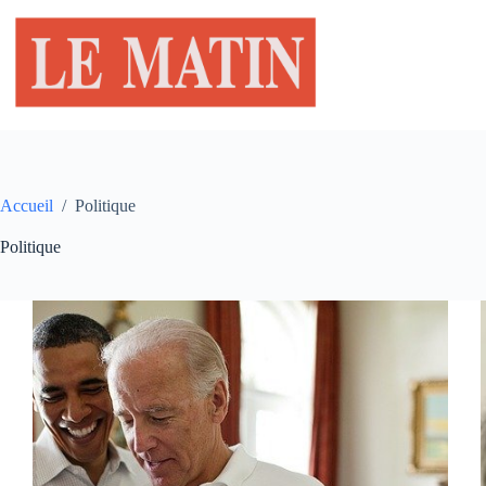
Passer
au
contenu
Accueil
/
Politique
Politique