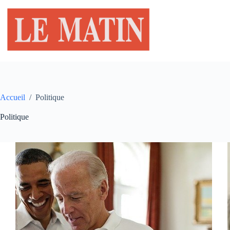
Passer
au
contenu
Accueil
/
Politique
Politique