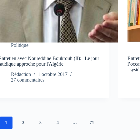
Politique
Entretien avec Noureddine Boukrouh (II): "Le jour
Entre
fatidique approche pour l'Algérie"
l’occa
"syst
Rédaction
1 octobre 2017
27 commentaires
1
2
3
4
…
71