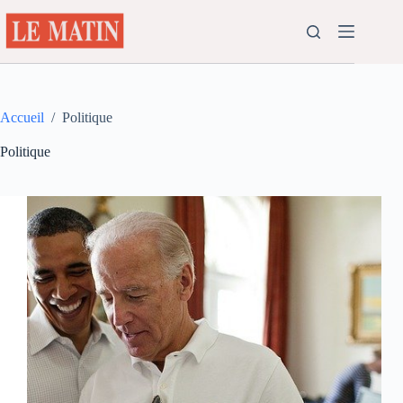
Passer
au
contenu
Accueil
/
Politique
Politique