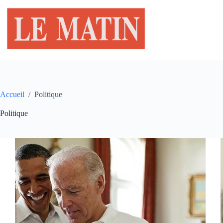
Passer
au
contenu
Accueil
/
Politique
Politique