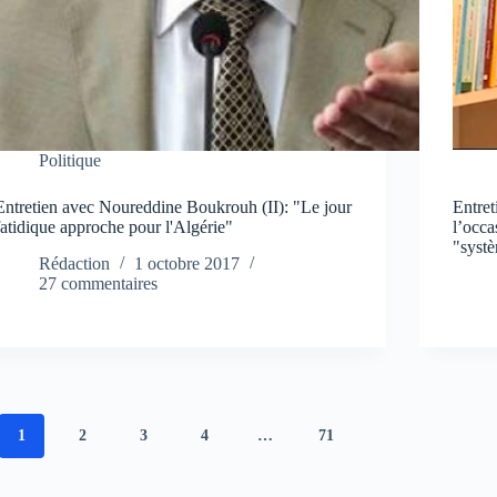
Politique
Entretien avec Noureddine Boukrouh (II): "Le jour
Entre
fatidique approche pour l'Algérie"
l’occa
"syst
Rédaction
1 octobre 2017
27 commentaires
1
2
3
4
…
71