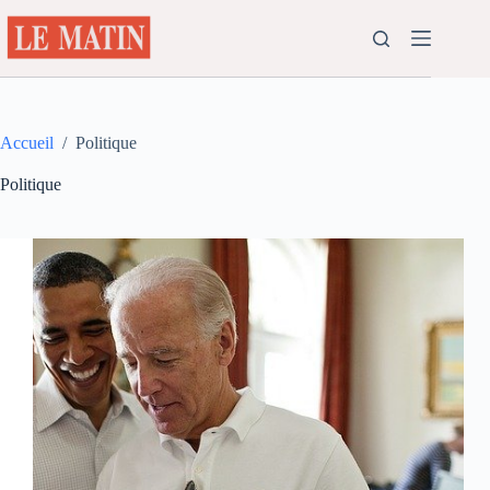
Passer
au
contenu
Accueil
/
Politique
Politique