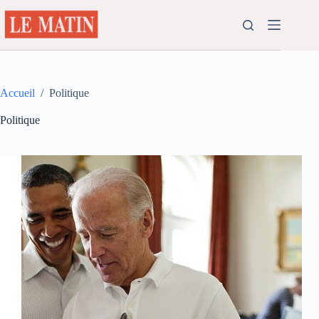
Passer
au
contenu
Accueil
/
Politique
Politique