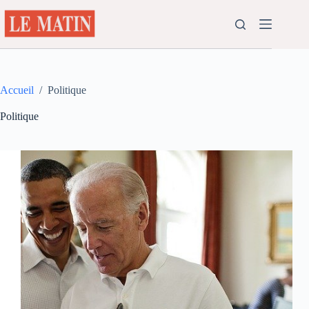
Passer
au
contenu
Accueil
/
Politique
Politique