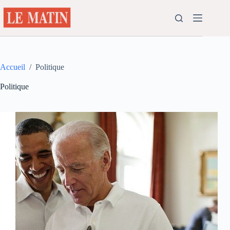
Passer
au
contenu
Accueil
/
Politique
Politique