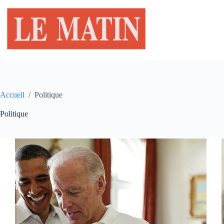
Passer
au
contenu
Accueil
/
Politique
Politique