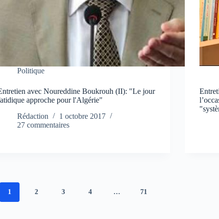
Politique
Entretien avec Noureddine Boukrouh (II): "Le jour
Entre
fatidique approche pour l'Algérie"
l’occa
"syst
Rédaction
1 octobre 2017
27 commentaires
1
2
3
4
…
71