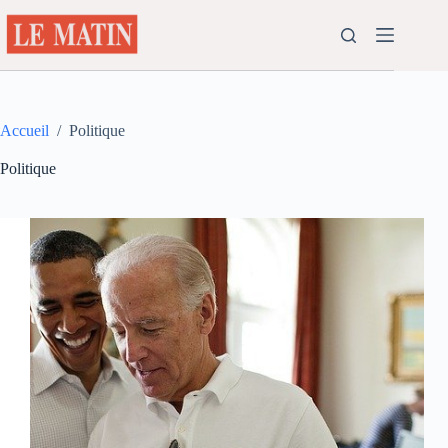
Passer
au
contenu
Accueil
/
Politique
Politique