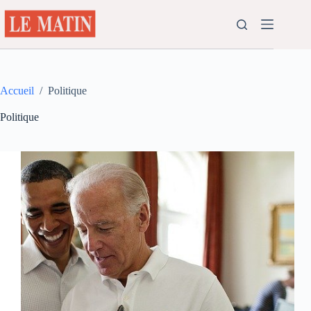
Passer
au
contenu
Accueil
/
Politique
Politique