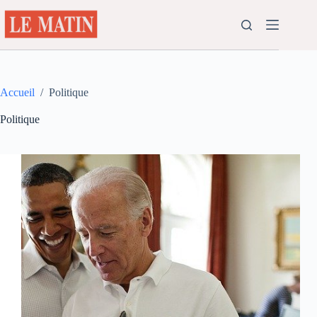
Passer
au
contenu
Accueil
/
Politique
Politique