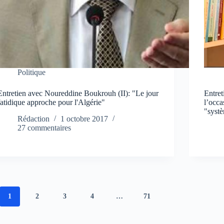
Politique
Entretien avec Noureddine Boukrouh (II): "Le jour
Entre
fatidique approche pour l'Algérie"
l’occa
"syst
Rédaction
1 octobre 2017
27 commentaires
1
2
3
4
…
71