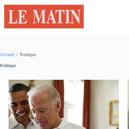
Passer
au
contenu
Accueil
/
Politique
Politique