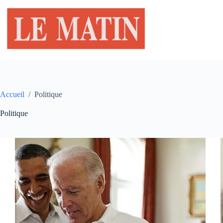
Passer
au
contenu
Accueil
/
Politique
Politique