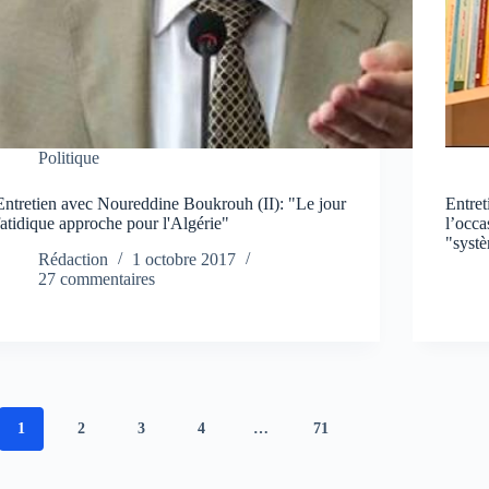
Politique
Entretien avec Noureddine Boukrouh (II): "Le jour
Entre
fatidique approche pour l'Algérie"
l’occa
"syst
Rédaction
1 octobre 2017
27 commentaires
1
2
3
4
…
71