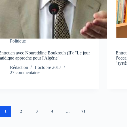
Politique
Entretien avec Noureddine Boukrouh (II): "Le jour
Entre
fatidique approche pour l'Algérie"
l’occa
"syst
Rédaction
1 octobre 2017
27 commentaires
1
2
3
4
…
71