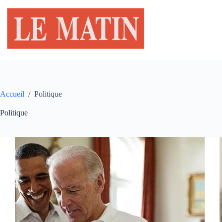
Passer
au
contenu
Accueil
/
Politique
Politique