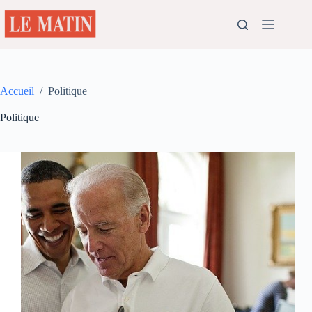
Passer
au
contenu
Accueil
/
Politique
Politique