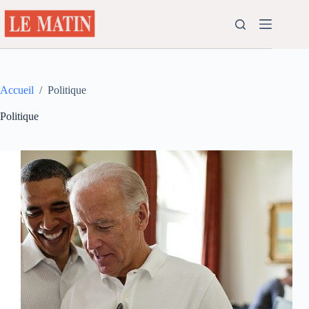
Passer
au
contenu
Accueil
/
Politique
Politique