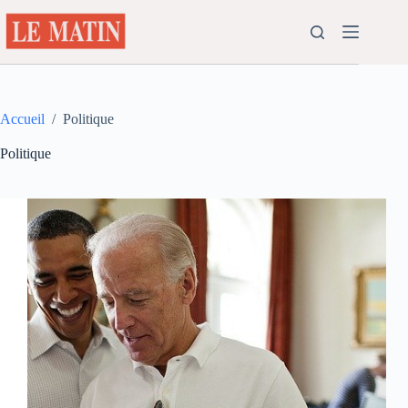
Passer
au
contenu
Accueil
/
Politique
Politique