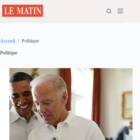
Passer
au
contenu
Accueil
/
Politique
Politique