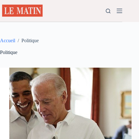
Passer
au
contenu
Accueil
/
Politique
Politique