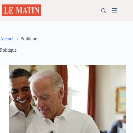
Passer
au
contenu
Accueil
/
Politique
Politique