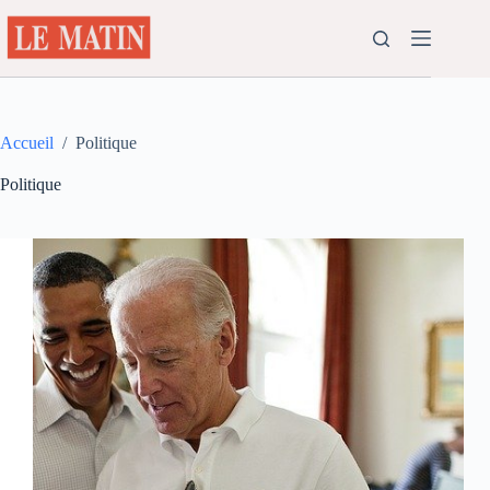
Passer
au
contenu
Accueil
/
Politique
Politique