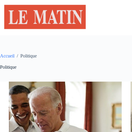
Passer
au
contenu
Accueil
/
Politique
Politique