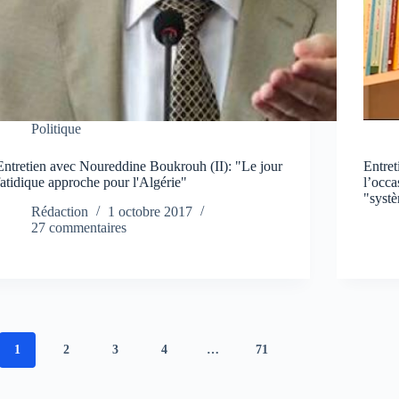
Politique
Entretien avec Noureddine Boukrouh (II): "Le jour
Entre
fatidique approche pour l'Algérie"
l’occa
"syst
Rédaction
1 octobre 2017
27 commentaires
1
2
3
4
…
71